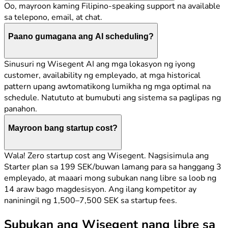
Oo, mayroon kaming Filipino-speaking support na available
sa telepono, email, at chat.
Paano gumagana ang AI scheduling?
Sinusuri ng Wisegent AI ang mga lokasyon ng iyong
customer, availability ng empleyado, at mga historical
pattern upang awtomatikong lumikha ng mga optimal na
schedule. Natututo at bumubuti ang sistema sa paglipas ng
panahon.
Mayroon bang startup cost?
Wala! Zero startup cost ang Wisegent. Nagsisimula ang
Starter plan sa 199 SEK/buwan lamang para sa hanggang 3
empleyado, at maaari mong subukan nang libre sa loob ng
14 araw bago magdesisyon. Ang ilang kompetitor ay
naniningil ng 1,500–7,500 SEK sa startup fees.
Subukan ang Wisegent nang libre sa