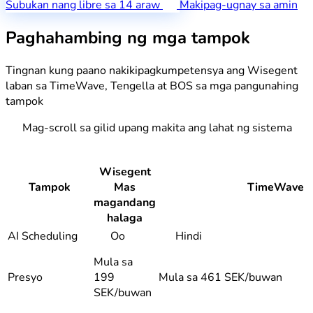
Subukan nang libre sa 14 araw
Makipag-ugnay sa amin
Paghahambing ng mga tampok
Tingnan kung paano nakikipagkumpetensya ang Wisegent
laban sa TimeWave, Tengella at BOS sa mga pangunahing
tampok
Mag-scroll sa gilid upang makita ang lahat ng sistema
Wisegent
Tampok
Mas
TimeWave
magandang
halaga
AI Scheduling
Oo
Hindi
Mula sa
Presyo
199
Mula sa 461 SEK/buwan
SEK/buwan