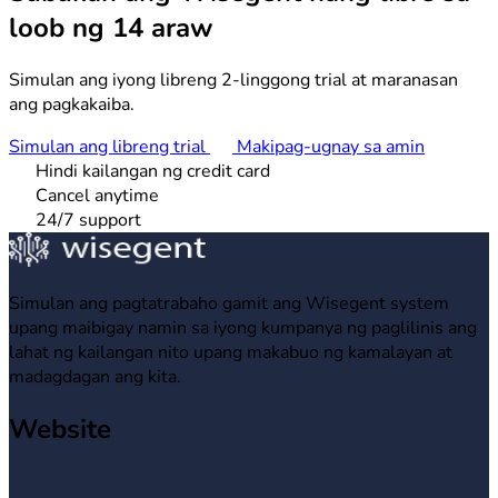
loob ng 14 araw
Simulan ang iyong libreng 2-linggong trial at maranasan
ang pagkakaiba.
Simulan ang libreng trial
Makipag-ugnay sa amin
Hindi kailangan ng credit card
Cancel anytime
24/7 support
Simulan ang pagtatrabaho gamit ang Wisegent system
upang maibigay namin sa iyong kumpanya ng paglilinis ang
lahat ng kailangan nito upang makabuo ng kamalayan at
madagdagan ang kita.
Website