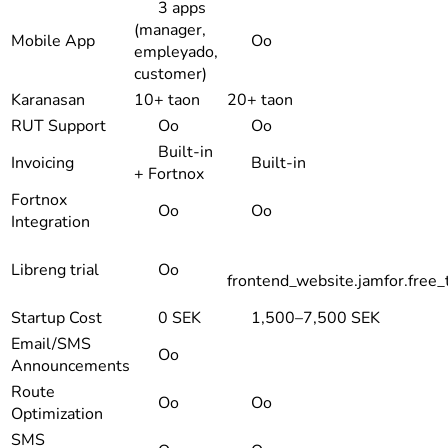
3 apps
(manager,
Mobile App
Oo
empleyado,
customer)
Karanasan
10+ taon
20+ taon
RUT Support
Oo
Oo
Built-in
Invoicing
Built-in
+ Fortnox
Fortnox
Oo
Oo
Integration
Libreng trial
Oo
frontend_website.jamfor.free_
Startup Cost
0 SEK
1,500–7,500 SEK
Email/SMS
Oo
Announcements
Route
Oo
Oo
Optimization
SMS