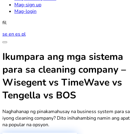
Mag-sign up
Mag-login
fil
se
en
es
pl
Ikumpara ang mga sistema
para sa cleaning company –
Wisegent vs TimeWave vs
Tengella vs BOS
Naghahanap ng pinakamahusay na business system para sa
iyong cleaning company? Dito inihahambing namin ang apat
na popular na opsyon.