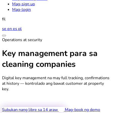
Mag-sign up
Mag-login
fil
se
en
es
pl
Operations at security
Key management para sa
cleaning companies
Digital key management na may full tracking, confirmations
at history — kontrolado ang bawat customer at property
key.
Subukan nang libre sa 14 araw
Mag-book ng demo