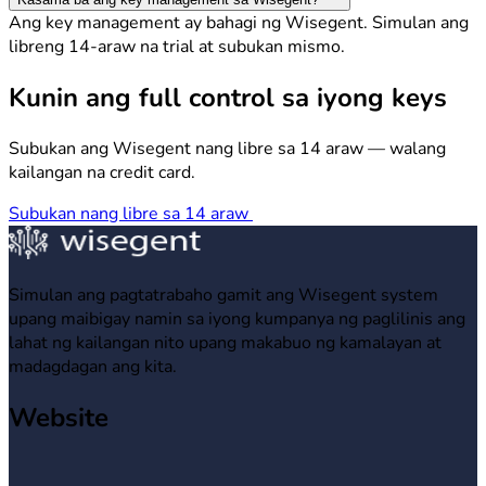
Ang key management ay bahagi ng Wisegent. Simulan ang
libreng 14-araw na trial at subukan mismo.
Kunin ang full control sa iyong keys
Subukan ang Wisegent nang libre sa 14 araw — walang
kailangan na credit card.
Subukan nang libre sa 14 araw
Simulan ang pagtatrabaho gamit ang Wisegent system
upang maibigay namin sa iyong kumpanya ng paglilinis ang
lahat ng kailangan nito upang makabuo ng kamalayan at
madagdagan ang kita.
Website