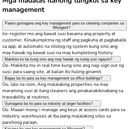
Mga madalas itanong tungkol sa key
management
Paano gumagana ang key management para sa cleaning companies sa
Wisegent?
Ire-register mo ang bawat susi kasama ang property at
customer. Kinukumpirma ng staff ang pagkuha at pagbabalik
sa app, at automatic na nilolog ng system kung sino ang
may hawak ng bawat susi na may kumpletong history.
Makikita ko ba kung sino ang may hawak ng isang susi ngayon?
Oo. Makikita mo in real time kung sino ang nag-sign out ng
susi, para saang site, at kailan ito huling ginamit.
Bagay ba ito para sa key management sa office buildings?
Oo, lalo na roon. Ang malalaking properties na may
maraming susi at ilang cleaners ang pinakanakikinabang sa
traceability at routines.
Gumagana ba ito para sa industry at larger facilities?
Oo. Maaari mong i-manage ang keys at access cards para sa
industry, warehouses at iba pang malalaking sites sa
parehong paraan.
Kasama ba ang key management sa Wisegent?