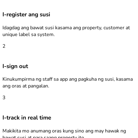
I-register ang susi
Idagdag ang bawat susi kasama ang property, customer at
unique label sa system.
2
I-sign out
Kinukumpirma ng staff sa app ang pagkuha ng susi, kasama
ang oras at pangalan.
3
I-track in real time
Makikita mo anumang oras kung sino ang may hawak ng
bawat susi at para saang property ito.