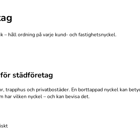
tag
ik – håll ordning på varje kund- och fastighetsnyckel.
 för städföretag
ntor, trapphus och privatbostäder. En borttappad nyckel kan be
m har vilken nyckel – och kan bevisa det.
iskt