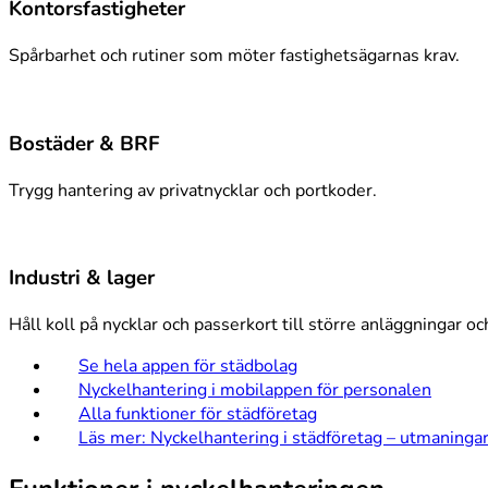
Kontorsfastigheter
Spårbarhet och rutiner som möter fastighetsägarnas krav.
Bostäder & BRF
Trygg hantering av privatnycklar och portkoder.
Industri & lager
Håll koll på nycklar och passerkort till större anläggningar och
Se hela appen för städbolag
Nyckelhantering i mobilappen för personalen
Alla funktioner för städföretag
Läs mer: Nyckelhantering i städföretag – utmaningar