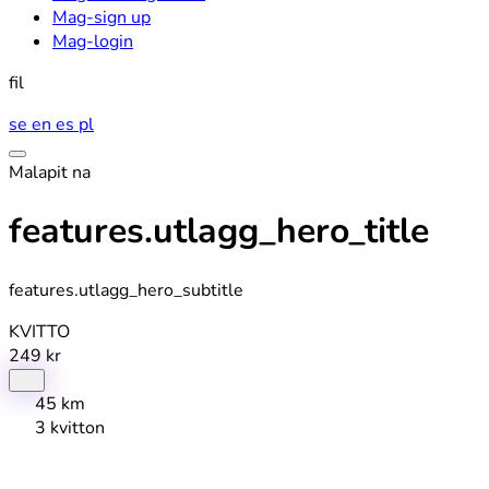
Mag-sign up
Mag-login
fil
se
en
es
pl
Malapit na
features.utlagg_hero_title
features.utlagg_hero_subtitle
KVITTO
249 kr
45 km
3 kvitton