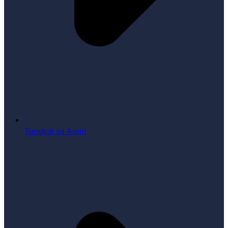
Tungkol sa Amin