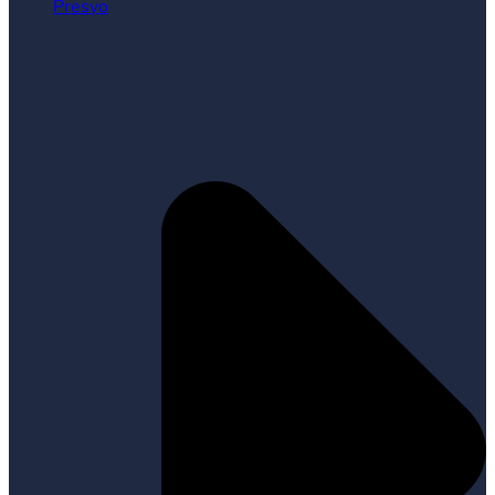
Presyo