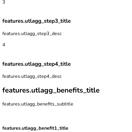
3
features.utlagg_step3_title
features.utlagg_step3_desc
4
features.utlagg_step4_title
features.utlagg_step4_desc
features.utlagg_benefits_title
features.utlagg_benefits_subtitle
features.utlagg_benefit1_title