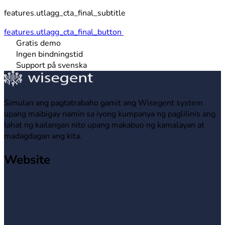
features.utlagg_cta_final_subtitle
features.utlagg_cta_final_button
Gratis demo
Ingen bindningstid
Support på svenska
Simulan ang pagtatrabaho gamit ang Wisegent system
upang maibigay namin sa iyong kumpanya ng paglilinis ang
lahat ng kailangan nito upang makabuo ng kamalayan at
madagdagan ang kita.
Website