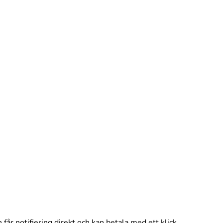
år notifiering direkt och kan betala med ett klick.