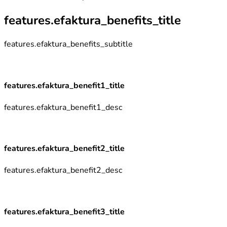
features.efaktura_benefits_title
features.efaktura_benefits_subtitle
features.efaktura_benefit1_title
features.efaktura_benefit1_desc
features.efaktura_benefit2_title
features.efaktura_benefit2_desc
features.efaktura_benefit3_title